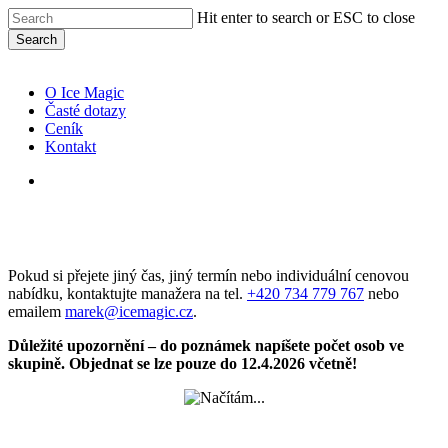
Skip
Hit enter to search or ESC to close
to
Search
main
Close
content
Search
Menu
O Ice Magic
Časté dotazy
Ceník
Kontakt
facebook
youtube
instagram
tiktok
Pokud si přejete jiný čas, jiný termín nebo individuální cenovou
nabídku, kontaktujte manažera na tel.
+420 734 779 767
nebo
emailem
marek@icemagic.cz
.
Důležité upozornění – do poznámek napíšete počet osob ve
skupině. Objednat se lze pouze do 12.4.2026 včetně!