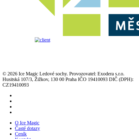
© 2026 Ice Magic Ledové sochy. Provozovatel: Exodera s.r.o.
Husitská 107/3, Žižkov, 130 00 Praha IČO 19410093 DIČ (DPH):
CZ19410093
facebook
youtube
instagram
tiktok
Close
O Ice Magic
Menu
Časté dotazy
Ceník